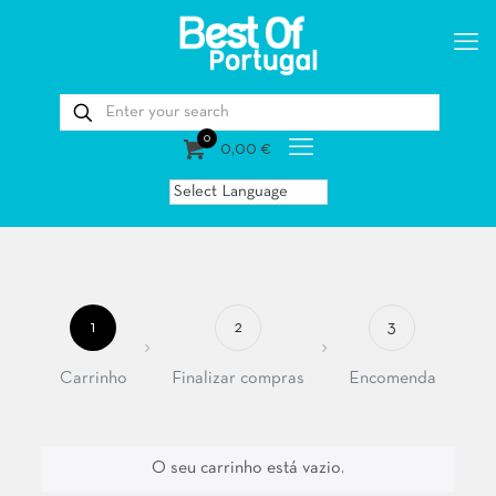
0
0,00 €
1
2
3
Carrinho
Finalizar compras
Encomenda
O seu carrinho está vazio.