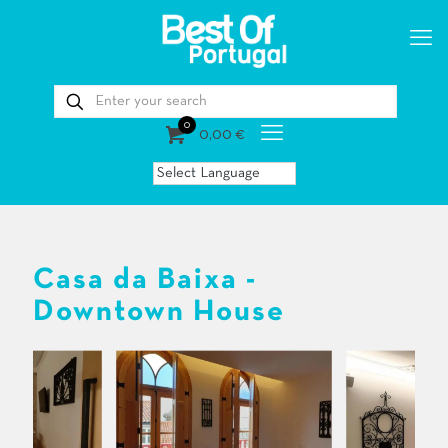
0
0,00 €
Casa da Baixa -
Downtown House