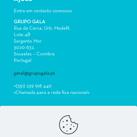
Entre em contacto connosco
GRUPO GALA
Rua da Cerca, Urb. Madefil,
Lote 4B
Sargento Mor
3020-832,
Souselas – Coimbra
Portugal
geral@grupogala.pt
+(351) 239 918 440
«Chamada para a rede fixa nacional»
© 2026 Best Of Grupo Gala
Coimbra Attractions ||
Atrações em Coimbra
| All Rights Reserved |