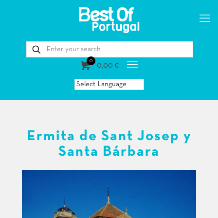
0
0,00 €
Ermita de Sant Josep y
Santa Bárbara