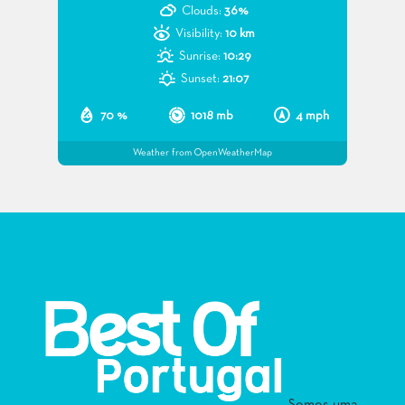
Clouds:
36%
Visibility:
10 km
Sunrise:
10:29
Sunset:
21:07
70 %
1018 mb
4 mph
Weather from OpenWeatherMap