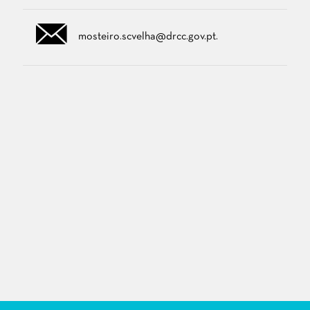
mosteiro.scvelha@drcc.gov.pt.