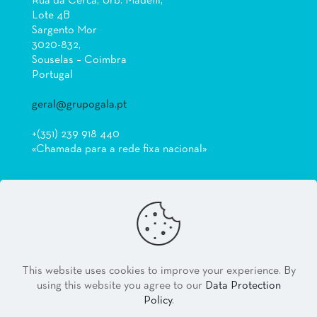
Rua da Cerca, Urb. Madefil,
Lote 4B
Sargento Mor
3020-832,
Souselas – Coimbra
Portugal
geral@grupogala.pt
+(351) 239 918 440
«Chamada para a rede fixa nacional»
© 2026 Best Of Grupo Gala
Coimbra Attractions ||
Atrações em Coimbra
| All Rights Reserved |
Powered by
Grupo Gala
This website uses cookies to improve your experience. By
using this website you agree to our
Data Protection
Policy
.