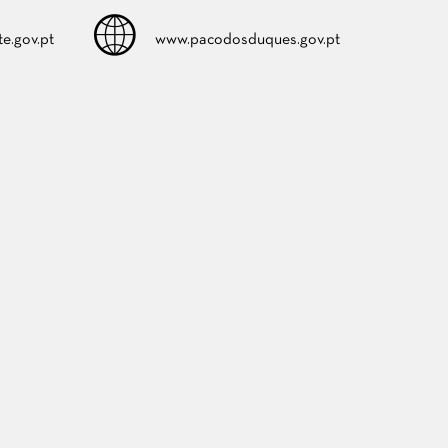
e.gov.pt
www.pacodosduques.gov.pt