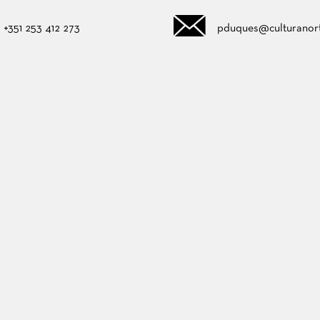
+351 253 412 273
pduques@culturanort