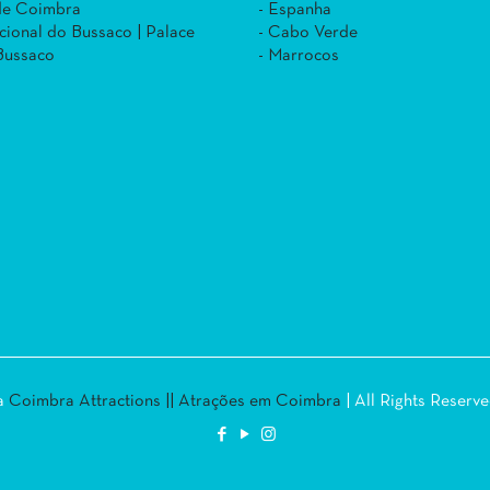
 de Coimbra
- Espanha
cional do Bussaco | Palace
- Cabo Verde
Bussaco
- Marrocos
la
Coimbra Attractions || Atrações em Coimbra
| All Rights Reserv