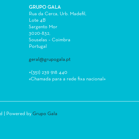
GRUPO GALA
Rua da Cerca, Urb. Madefil,
Lote 4B
Sargento Mor
3020-832,
Souselas – Coimbra
Portugal
geral@grupogala.pt
+(351) 239 918 440
«Chamada para a rede fixa nacional»
ed | Powered by
Grupo Gala