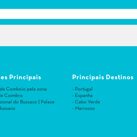
es Principais
Principais Destinos
 de Comboio pela zona
- Portugal
 de Coimbra
- Espanha
cional do Bussaco | Palace
- Cabo Verde
Bussaco
- Marrocos