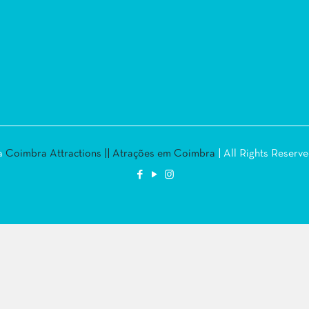
la
Coimbra Attractions || Atrações em Coimbra
| All Rights Reserv