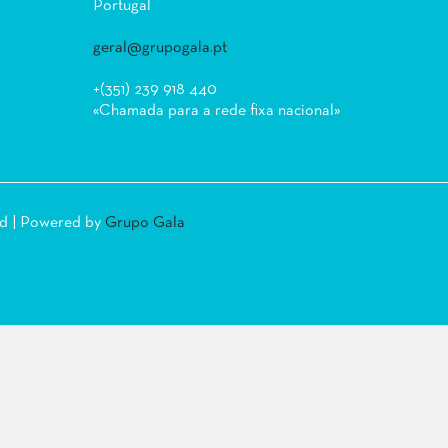
Portugal
geral@grupogala.pt
+(351) 239 918 440
«Chamada para a rede fixa nacional»
ed | Powered by
Grupo Gala