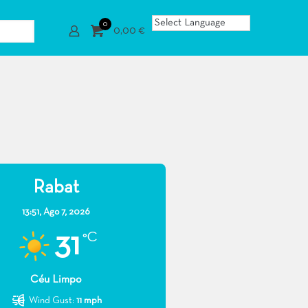
0
0,00 €
Rabat
13:51,
Ago 7, 2026
31
°C
Céu Limpo
Wind Gust:
11 mph