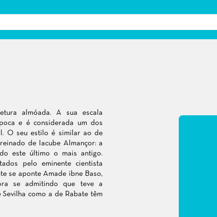
etura almóada. A sua escala
poca e é considerada um dos
l. O seu estilo é similar ao de
 reinado de Iacube Almançor: a
do este último o mais antigo.
tados pelo eminente cientista
ente se aponte Amade ibne Baso,
ora se admitindo que teve a
de Sevilha como a de Rabate têm