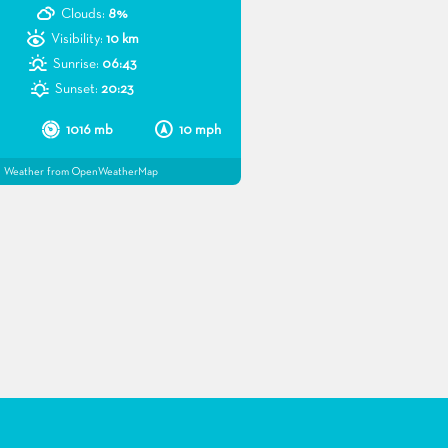
Clouds:
8%
Visibility:
10 km
Sunrise:
06:43
Sunset:
20:23
1016 mb
10 mph
Weather from OpenWeatherMap