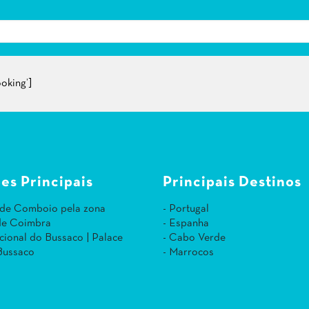
oking’]
es Principais
Principais Destinos
 de Comboio pela zona
- Portugal
 de Coimbra
- Espanha
cional do Bussaco | Palace
- Cabo Verde
Bussaco
- Marrocos