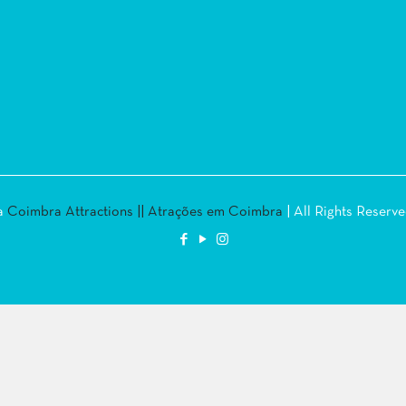
la
Coimbra Attractions || Atrações em Coimbra
| All Rights Reserv