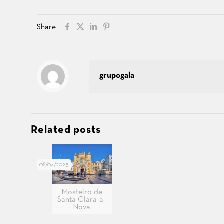
Share
grupogala
Related posts
08/04/2025
Mosteiro de
Santa Clara-a-
Nova